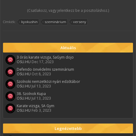
(Csatlakozz, vagy jelentkezz be a posztoláshoz.)
Címkék:
kyokushin
szeminárium
verseny
Aktuális
3 órás karate vizsga, SaGym dojo
OSU.HU
Dec 17, 2023
Defendo önvédelmi szeminárium
OSU.HU
Oct 8, 2023
Szolnoki nemzetközi nyári edzőtábor
OSU.HU
Jul 13, 2023
38. Szolnok Kupa
OSU.HU
Jul 13, 2023
Karate vizsga, SA Gym
OSU.HU
Feb 3, 2023
Legnézettebb