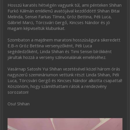
Hosszú karatés hétvégén vagyunk túl, ami pénteken Shihan
Furkó Kálmán emlékmű avatójával kezdődött! Shihan Bitai
Melinda, Sensei Farkas Tímea, Gróz Bettina, Péli Luca,
Gábriel Marci, Törcsvári Gergő, Kincses Nándor és jó
magam képviseltük klubunkat.
Szombaton a majdnem maratoni hosszúságura sikeredett
E.B-n Gróz Bettina versenyzőként, Péli Luca
segédedzőként, Linda Shihan és Timi Sensei bírókként
járultak hozzá a verseny színvonalának emeléséhez.
Vasárnap Satoshi Yui Shihan vezetésével közel három órás
nagyszerű szemináriumon vettünk részt Linda Shihan, Péli
Luca, Törcsvári Gergő és Kincses Nándor alkotta csapattal!
Köszönöm, hogy számíthattam rátok a rendezvény
sorozaton!
Osu! Shihan