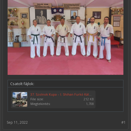
Csatolt fájlok:
37. Szolnok Kupa – I. Shihan Furkó Kálmán emlékverseny 002.jpg
File size:
212 KB
Megtekintés:
1,708
Sep 11, 2022
#1