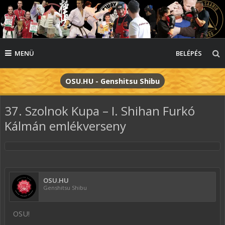
MENÜ
BELÉPÉS
OSU.HU - Genshitsu Shibu
37. Szolnok Kupa – I. Shihan Furkó
Kálmán emlékverseny
OSU.HU
Genshitsu Shibu
OSU!