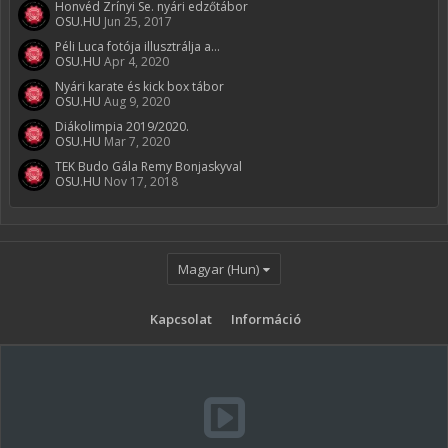
Honvéd Zrínyi Se. nyári edzőtábor
OSU.HU
Jun 25, 2017
Péli Luca fotója illusztrálja a...
OSU.HU
Apr 4, 2020
Nyári karate és kick box tábor
OSU.HU
Aug 9, 2020
Diákolimpia 2019/2020.
OSU.HU
Mar 7, 2020
TEK Budo Gála Remy Bonjaskyval
OSU.HU
Nov 17, 2018
Magyar (Hun)
Kapcsolat
Információ